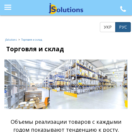
+38 (044) 564-77-33, +38 (095) 617-41-15, +38 (066) 986-85-23, +38 (073) 218-42-21
УКР
РУС
jSolutions
>
Торговля и склад
Торговля и склад
Объемы реализации товаров с каждыми
годом показывают тенденцию к росту.