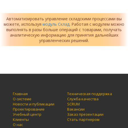
Автоматизировать управление складскими процессами вы
можете, используя
модуль Склад
. Работая с модулем можно
выполнять в разы больше операций с товарами, получать
аналитическую информацию для принятия дальнейших
управленческих решений.
Главная
Техническая поддержка
О системе
Служба качества
Новости и публикации
SCRUM
Проектирование
Вакансии
Учебный центр
Заказ презентации
Клиенты
Стать партнером
О нас