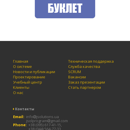
Главная
Техническая поддержка
О системе
Служба качества
Новости и публикации
SCRUM
Проектирование
Вакансии
Учебный центр
Заказ презентации
Клиенты
Стать партнером
О нас
Контакты
Email:
info
jsolutions.ua
jsolprogram
gmail.com
Phone:
+38 (095) 617-41-15,
+38 (044) 564-77-33,