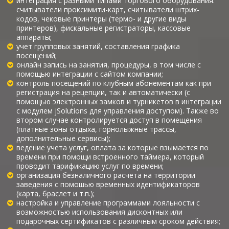
интеграция с разными типами торгового оборудования:
считыватели проксимити-карт, считыватели штрих-
кодов, чековые принтеры (термо- и другие виды
принтеров), фискальные регистраторы, кассовые
аппараты;
учет групповых занятий, составления графика
посещений;
онлайн запись на занятия, процедуры, в том числе с
помощью интеграции с сайтом компании;
контроль посещений по клубным абонементам как при
регистрация на рецепции, так и автоматически (с
помощью электронных замков и турникетов в интеграции
с модулем jSolutions для управления доступом). Также во
втором случае контролируется доступ в помещения
(платные зоны отдыха, горнолыжные трассы,
дополнительные сервисы);
ведение учета услуг, оплата за которые взымается по
времени при помощи встроенного таймера, который
проводит тарификацию услуг по времени;
организация безналичного расчета на территории
заведения с помошью временных идентификаторов
(карта, браслет и т.п.);
настройка и управление программами лояльности с
возможностью использования дисконтных или
подарочных сертификатов с различным сроком действия;