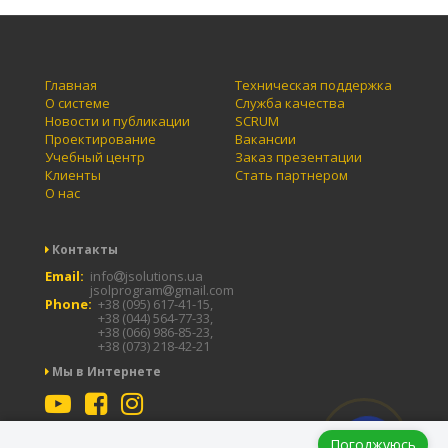
Главная
Техническая поддержка
О системе
Служба качества
Новости и публикации
SCRUM
Проектирование
Вакансии
Учебный центр
Заказ презентации
Клиенты
Стать партнером
О нас
Контакты
Email:
info
jsolutions.ua
jsolprogram
gmail.com
Phone:
+38 (095) 617-41-15,
+38 (044) 564-77-33,
+38 (066) 986-85-23,
+38 (073) 218-42-21
Мы в Интернете
Заказать
Погоджуюсь