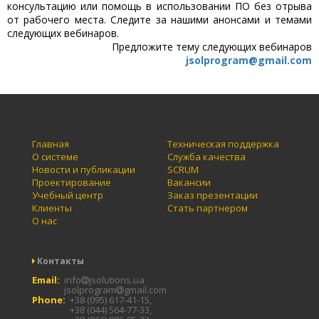
консультацию или помощь в использовании ПО без отрыва
от рабочего места. Следите за нашими анонсами и темами
следующих вебинаров.
Предложите тему следующих вебинаров
jsolprogram@gmail.com
Главная
Техническая поддержка
О системе
Служба качества
Новости и публикации
SCRUM
Проектирование
Вакансии
Учебный центр
Заказ презентации
Клиенты
Стать партнером
О нас
Контакты
Email:
info
jsolutions.ua
jsolprogram
gmail.com
Phone:
+38 (095) 617-41-15,
+38 (044) 564-77-33,