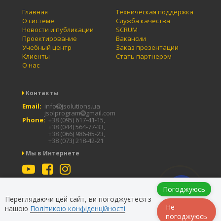
Главная
Техническая поддержка
О системе
Служба качества
Новости и публикации
SCRUM
Проектирование
Вакансии
Учебный центр
Заказ презентации
Клиенты
Стать партнером
О нас
Контакты
Email:
info
jsolutions.ua
jsolprogram
gmail.com
Phone:
+38 (095) 617-41-15,
+38 (044) 564-77-33,
+38 (066) 986-85-23,
+38 (073) 218-42-21
Мы в Интернете
Заказать
Погоджуюсь
Заказать презентацию
звонок
Переглядаючи цей сайт, ви погоджуєтеся з
Не
нашою
Політикою конфіденційності
погоджуюсь
Copyright © 2017-2026 jSolutions