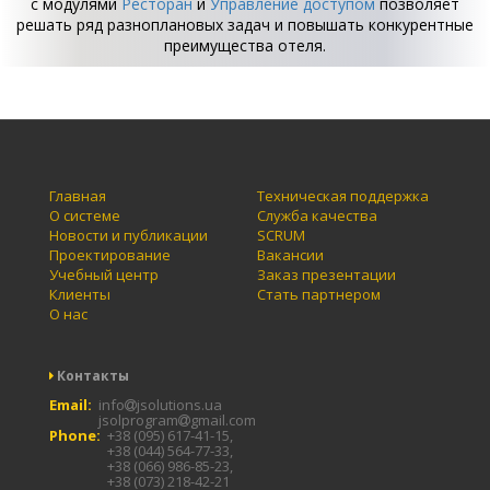
с модулями
Ресторан
и
Управление доступом
позволяет
решать ряд разноплановых задач и повышать конкурентные
преимущества отеля.
Главная
Техническая поддержка
О системе
Служба качества
Новости и публикации
SCRUM
Проектирование
Вакансии
Учебный центр
Заказ презентации
Клиенты
Стать партнером
О нас
Контакты
Email:
info
jsolutions.ua
jsolprogram
gmail.com
Phone:
+38 (095) 617-41-15,
+38 (044) 564-77-33,
+38 (066) 986-85-23,
+38 (073) 218-42-21