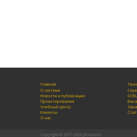
Главная
Техн
О системе
Служ
Новости и публикации
SCR
Проектирование
Вака
Учебный центр
Зака
Клиенты
Стат
О нас
Copyright © 2017-2026 jSolutions