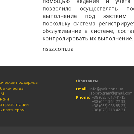
помощью ведения и учета 
позволило осуществлять п
выполнение под жестким к
поскольку система регистриру
обслуживание в системе, соста
контролировать их выполнение.
nssz.com.ua
Контакты
ическая поддержка
ба качества
Email:
info
jsolutions.ua
jsolprogram
gmail.com
UM
Phone:
+38 (095) 617-41-15,
нсии
+38 (044) 564-77-33,
з презентации
+38 (066) 986-85-23,
ь партнером
+38 (073) 218-42-21