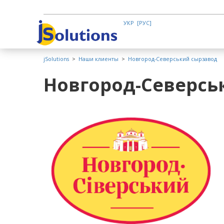
УКР
РУС
jSolutions
>
Наши клиенты
>
Новгород-Северський сырзавод
Новгород-Северсь