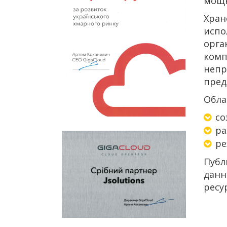
мощн
Хран
исп
орга
ком
непр
пред
Обла
со
ра
ре
Публ
данн
ресу