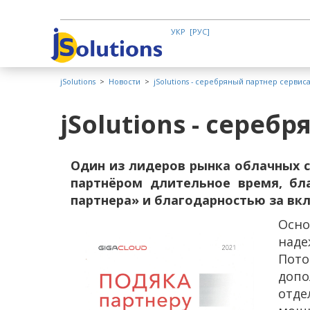
УКР
РУС
jSolutions
>
Новости
>
jSolutions - серебряный партнер сервис
jSolutions - сереб
Один из лидеров рынка облачных с
партнёром длительное время, бла
партнера» и благодарностью за вкл
Осно
наде
Пото
допо
отд