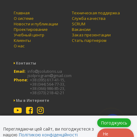
Главная
Техническая поддержка
О системе
Служба качества
Новости и публикации
SCRUM
Проектирование
Вакансии
Учебный центр
Заказ презентации
Клиенты
Стать партнером
О нас
Контакты
Email:
info
jsolutions.ua
jsolprogram
gmail.com
Phone:
+38 (095) 617-41-15,
+38 (044) 564-77-33,
+38 (066) 986-85-23,
+38 (073) 218-42-21
Мы в Интернете
Заказать
Погоджуюсь
Заказать презентацию
звонок
Переглядаючи цей сайт, ви погоджуєтеся з
Не
нашою
Політикою конфіденційності