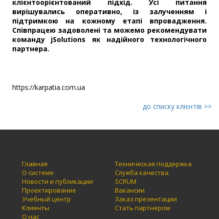
клієнтоорієнтований підхід. Усі питання
вирішувались оперативно, із залученням і
підтримкою на кожному етапі впровадження.
Співпрацею задоволені та можемо рекомендувати
команду jSolutions як надійного технологічного
партнера.
https://karpatia.com.ua
до списку клієнтів >>
Главная
Техническая поддержка
О системе
Служба качества
Новости и публикации
SCRUM
Проектирование
Вакансии
Учебный центр
Заказ презентации
Клиенты
Стать партнером
О нас