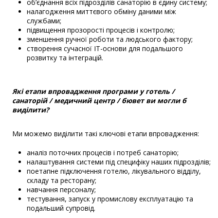
об’єднання всіх підрозділів санаторію в єдину систему;
налагодження миттєвого обміну даними між
службами;
підвищення прозорості процесів і контролю;
зменшення ручної роботи та людського фактору;
створення сучасної ІТ-основи для подальшого
розвитку та інтеграцій.
Які етапи впровадження програми у готель /
санаторій / медичний центр / бювет ви могли б
виділити?
Ми можемо виділити такі ключові етапи впровадження:
аналіз поточних процесів і потреб санаторію;
налаштування системи під специфіку наших підрозділів;
поетапне підключення готелю, лікувального відділу,
складу та ресторану;
навчання персоналу;
тестування, запуск у промислову експлуатацію та
подальший супровід.