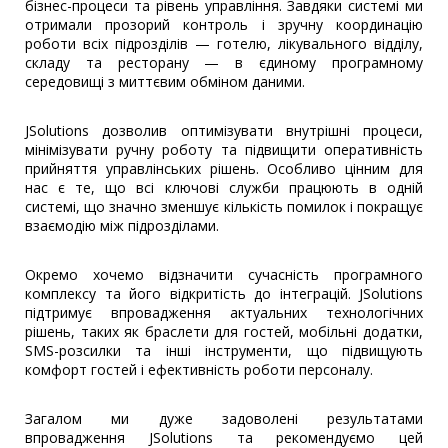
бізнес-процеси та рівень управління. Завдяки системі ми
отримали прозорий контроль і зручну координацію
роботи всіх підрозділів — готелю, лікувального відділу,
складу та ресторану — в єдиному програмному
середовищі з миттєвим обміном даними.
JSolutions дозволив оптимізувати внутрішні процеси,
мінімізувати ручну роботу та підвищити оперативність
прийняття управлінських рішень. Особливо цінним для
нас є те, що всі ключові служби працюють в одній
системі, що значно зменшує кількість помилок і покращує
взаємодію між підрозділами.
Окремо хочемо відзначити сучасність програмного
комплексу та його відкритість до інтеграцій. JSolutions
підтримує впровадження актуальних технологічних
рішень, таких як браслети для гостей, мобільні додатки,
SMS-розсилки та інші інструменти, що підвищують
комфорт гостей і ефективність роботи персоналу.
Загалом ми дуже задоволені результатами
впровадження JSolutions та рекомендуємо цей