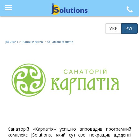
+38 (044) 564-77-33, +38 (095) 617-41-15, +38 (066) 986-85-23, +38 (073) 218-42-21
УКР
РУС
jSolutions
>
Наши клиенты
>
Санаторій Kaрпатія
Санаторій «Карпатія» успішно впровадив програмний
комплекс JSolutions, який суттєво покращив щоденні