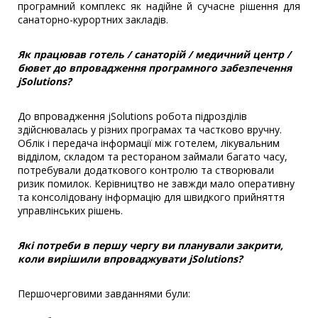
програмний комплекс як надійне й сучасне рішення для
санаторно-курортних закладів.
Як працював готель / санаторій / медичний центр /
бювет до впровадження програмного забезпечення
jSolutions?
До впровадження jSolutions робота підрозділів
здійснювалась у різних програмах та частково вручну.
Облік і передача інформації між готелем, лікувальним
відділом, складом та рестораном займали багато часу,
потребували додаткового контролю та створювали
ризик помилок. Керівництво не завжди мало оперативну
та консолідовану інформацію для швидкого прийняття
управлінських рішень.
Які потреби в першу чергу ви планували закрити,
коли вирішили впроваджувати jSolutions?
Першочерговими завданнями були: