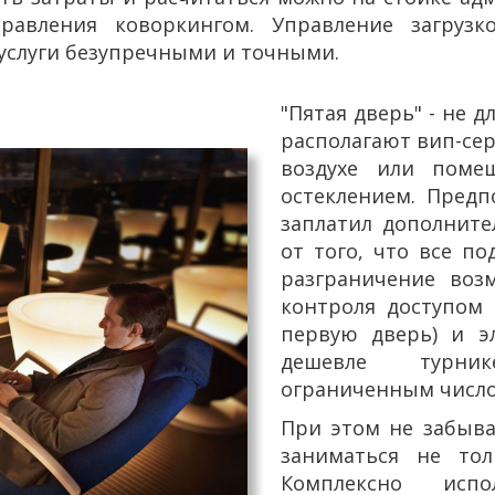
авления коворкингом. Управление загрузк
услуги безупречными и точными.
"Пятая дверь" - не д
располагают вип-се
воздухе или пом
остеклением. Предп
заплатил дополните
от того, что все по
разграничение воз
контроля доступом 
первую дверь) и э
дешевле турник
ограниченным число
При этом не забыва
заниматься не тол
Комплексно испо