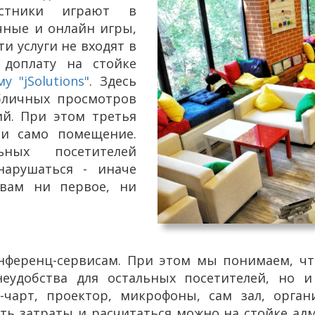
астники играют в
чные и онлайн игры,
и услуги не входят в
доплату на стойке
му "
jSolutions
"
. Здесь
бличных просмотров
й. При этом третья
 и само помещение.
ьных посетителей
арушаться - иначе
 вам ни первое, ни
онференц-сервисам. При этом мы понимаем, ч
еудобства для остальных посетителей, но и
-чарт, проектор, микрофоны, сам зал, органи
ать затраты и расчитаться можно на стойке ад