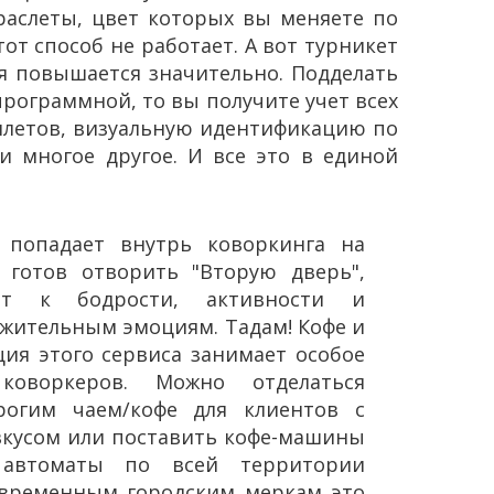
браслеты, цвет которых вы меняете по
от способ не работает. А вот турникет
ля повышается значительно. Подделать
программной, то вы получите учет всех
илетов, визуальную идентификацию по
 многое другое. И все это в единой
 попадает внутрь коворкинга на
 готов отворить "Вторую дверь",
ет к бодрости, активности и
жительным эмоциям. Тадам! Кофе и
ция этого сервиса занимает особое
оворкеров. Можно отделаться
рогим чаем/кофе для клиентов с
кусом или поставить кофе-машины
 автоматы по всей территории
овременным городским меркам это