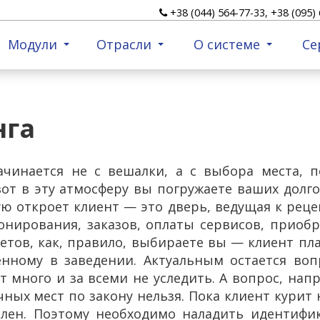
+38 (044) 564-77-33, +38 (095) 
Модули
Отрасли
О системе
Се
нга
начинается не с вешалки, а с выбора места,
вот в эту атмосферу вы погружаете ваших дол
ую откроет клиент — это дверь, ведущая к рец
онирования, заказов, оплаты сервисов, приоб
тов, как, правило, выбираете вы — клиент пла
нному в заведении. Актуальным остается воп
 много и за всеми не уследить. А вопрос, нап
ных мест по закону нельзя. Пока клиент курит 
влен. Поэтому необходимо наладить идентифик