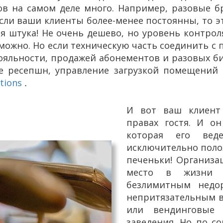
обов на самом деле много. Например, разовые 
сли ваши клиенты более-менее постоянны, то эт
я штука! Не очень дешево, но уровень контро
ожно. Но если техническую часть соединить с 
ояльности, продажей абонементов и разовых б
е ресепшн, управление загрузкой помещений и
tions
.
И вот ваш клиент
правах гостя. И он
которая его вед
исключительно поло
печеньки! Организа
место в жизни к
безлимитным недо
непритязательным в
или вендинговые
заведения. Но по с