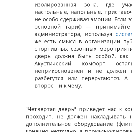
изолированная зона, где уч
настольные, напольные, приставо
не особо сдерживая эмоции. Если эт
основной тариф — принимайте 
администратора, используя
систе
же есть смысл в организации пу
спортивных сезонных мероприяти
дверь должна быть особой, как
Акустический комфорт остал
неприкосновенен и не должен н
разбегутся или переругаются. А
второе ни к чему.
"Четвертая дверь" приведет нас к к
проходит, не должен накладывать н
дополнительное оборудование (флип
конечно нетрудно, а прокалькулиров