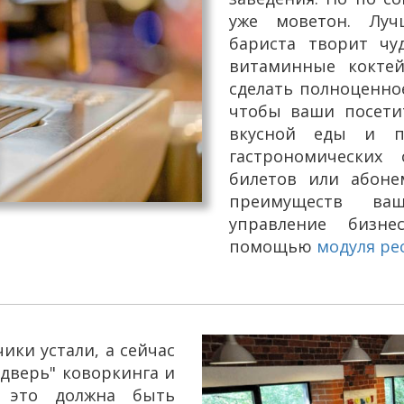
уже моветон. Луч
бариста творит чу
витаминные кокте
сделать полноценно
чтобы ваши посетит
вкусной еды и пе
гастрономических
билетов или абон
преимуществ ваш
управление бизне
помощью
модуля ре
ики устали, а сейчас
ю дверь" коворкинга и
, это должна быть