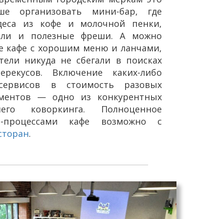
ше организовать мини-бар, где
деса из кофе и молочной пенки,
йли и полезные фреши. А можно
е кафе с хорошим меню и ланчами,
ели никуда не сбегали в поисках
рекусов. Включение каких-либо
 сервисов в стоимость разовых
ементов — одно из конкурентных
его коворкинга. Полноценное
с-процессами кафе возможно с
сторан
.