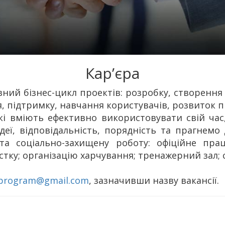
Кар’єра
ний бізнес-цикл проектів: розробку, створення
 підтримку, навчання користувачів, розвиток п
які вміють ефективно використовувати свій час
деї, відповідальність, порядність та прагнемо
 та соціально-захищену роботу: офіційне пра
стку; організацію харчування; тренажерний зал; 
lprogram@gmail.com
, зазначивши назву вакансії.