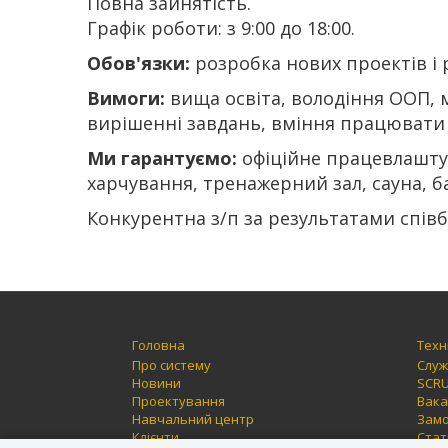
Повна зайнятість.
Графік роботи: з 9:00 до 18:00.
Обов'язки:
розробка нових проектів і 
Вимоги:
вища освіта, володіння ООП,
вирішенні завдань, вміння працювати 
Ми гарантуємо:
офіційне працевлаштув
харчування, тренажерний зал, сауна, б
Конкурентна з/п за результатами співб
Головна
Техн
Про систему
Служ
Новини
SCR
Проектування
Вака
Навчальний центр
Замо
Клієнти
Стат