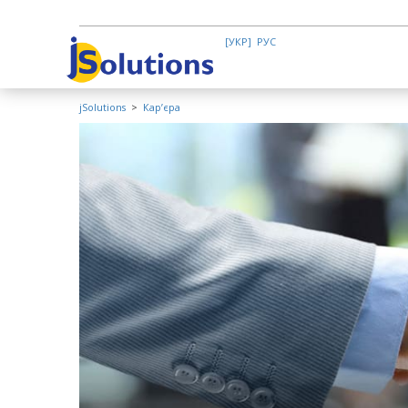
УКР
РУС
jSolutions
>
Кар’єра