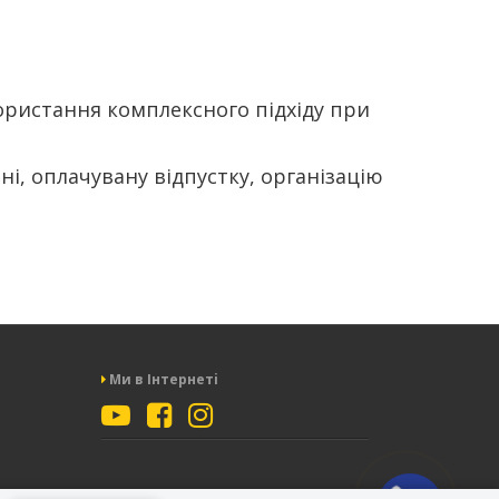
ористання комплексного підхіду при
і, оплачувану відпустку, організацію
Ми в Iнтернетi
Замовити