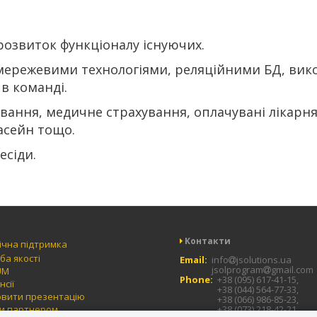
розвиток функціоналу існуючих.
 мережевими технологіями, реляційними БД, вик
в команді.
ання, медичне страхування, оплачувані лікарнян
асейн тощо.
есіди.
Контакти
ічна підтримка
ба якості
Email:
info
jsolutions.ua
jsolprogram
gmail.com
UM
Phone:
+38 (095) 617-41-15,
нсії
+38 (044) 564-77-33,
вити презентацію
+38 (066) 986-85-23,
и партнером
+38 (073) 218-42-21