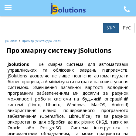
+38 (044) 564-77-33, +38 (095) 617-41-15, +38 (066) 986-85-23, +38 (073) 218-42-21
УКР
РУС
jSolutions
>
Про хмарну систему jSolutions
Про хмарну систему jSolutions
jSolutions
- це хмарна система для автоматизації
управлінських та облікових завдань підприємств.
jSolutions дозволяє не лише повністю автоматизувати
бізнес-процеси, а й мінімізувати витрати на користування
системою. Зменшення загальної вартості володіння
програмним забезпеченням ми досягли за рахунок
можливості роботи системи на будь-якій операційній
системі (Linux, Ubuntu, Windows, MacOS, Android)
використання вільно поширюваного програмного
забезпечення (OpenOffice, LibreOffice) та за рахунок
використання для обробки даних різних СКБД, таких як
Oracle або PostgreSQL. Система інтегрується з
різноманітним обладнанням, та може працювати на