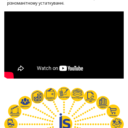
різноманітному устаткуванні.