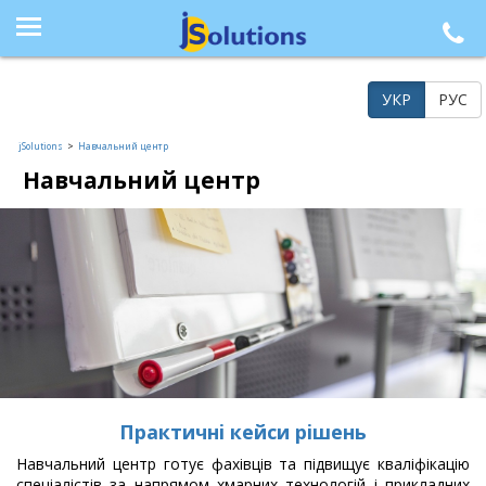
+38 (044) 564-77-33, +38 (095) 617-41-15, +38 (066) 986-85-23, +38 (073) 218-42-21
УКР
РУС
jSolutions
>
Навчальний центр
Навчальний центр
Практичнi кейси рiшень
Навчальний центр готує фахівців та підвищує кваліфікацію
спеціалістів за напрямом хмарних технологій і прикладних