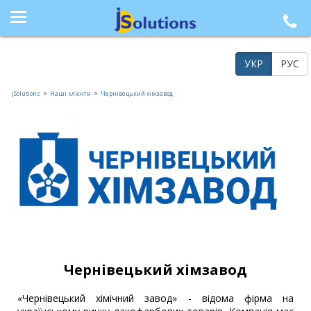
+38 (044) 564-77-33, +38 (095) 617-41-15, +38 (066) 986-85-23, +38 (073) 218-42-21
УКР
РУС
jSolutions
>
Наші клієнти
>
Чернівецький хімзавод
Чернівецький хімзавод
«Чернівецький хімічний завод» - відома фірма на