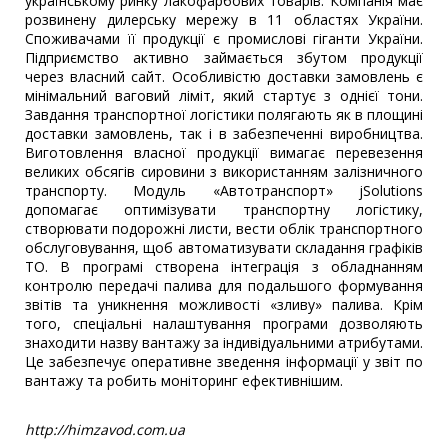
українському ринку лакофарбових товарів. Компанія має
розвинену дилерську мережу в 11 областях України.
Споживачами її продукції є промислові гіганти України.
Підприємство активно займається збутом продукції
через власний сайт. Особливістю доставки замовлень є
мінімальний ваговий ліміт, який стартує з однієї тони.
Завдання транспортної логістики полягають як в площині
доставки замовлень, так і в забезпеченні виробництва.
Виготовлення власної продукції вимагає перевезення
великих обсягів сировини з використанням залізничного
транспорту. Модуль «Автотранспорт» jSolutions
допомагає оптимізувати транспортну логістику,
створювати подорожні листи, вести облік транспортного
обслуговування, щоб автоматизувати складання графіків
ТО. В програмі створена інтеграція з обладнанням
контролю передачі палива для подальшого формування
звітів та уникнення можливості «зливу» палива. Крім
того, спеціальні налаштування програми дозволяють
знаходити назву вантажу за індивідуальними атрибутами.
Це забезпечує оперативне зведення інформації у звіт по
вантажу та робить моніторинг ефективнішим.
http://himzavod.com.ua