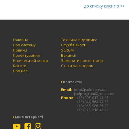
до списку клiєнтiв >>
Головна
Технічна підтримка
Про систему
Служба якості
Новини
SCRUM
Проектування
Вакансії
Навчальний центр
Замовити презентацію
Клієнти
Стати партнером
Про нас
Контакти
Email:
info
jsolutions.ua
jsolprogram
gmail.com
Phone:
+38 (095) 617-41-15,
+38 (044) 564-77-33,
+38 (066) 986-85-23,
+38 (073) 218-42-21
Ми в Iнтернетi